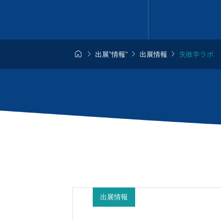




出展”情報”
出展情報
失敗学ラボ
 ”情報”

日) MID Lab
開
近日公開
0.11
出展情報