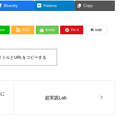
Bluesky
Hatena
Copy



ine
RSS
feedly
Pin it
note
イトルとURLをコピーする
日公開
近日公開

超実践Lab