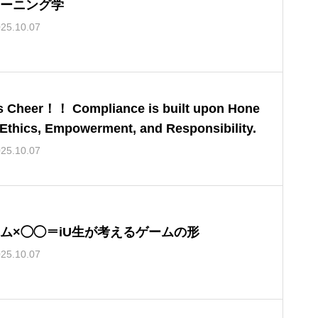
ーニング学
25.10.07
’s Cheer！！ Compliance is built upon Hone
 Ethics, Empowerment, and Responsibility.
25.10.07
ム×◯◯＝iU生が考えるゲームの形
25.10.07