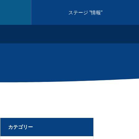
ステージ ”情報”
出展情報

モビリティ・ソーシャルデザイン学
近日公開
2025.10.07
カテゴリー