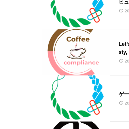
ヒュ
20
Let
sty,
20
ゲー
20