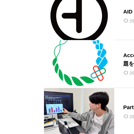
AID
20
Account
題を
20
Part
20