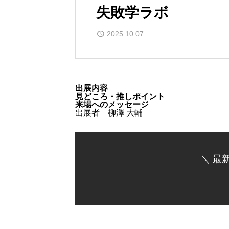
失敗学ラボ
2025.10.07
出展内容
見どころ・推しポイント
来場へのメッセージ
出展者 柳澤 大輔
＼ 最