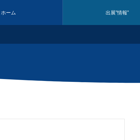
ホーム
出展”情報”
出展情報
Medical Internet of Things
近日公開
2025.10.09