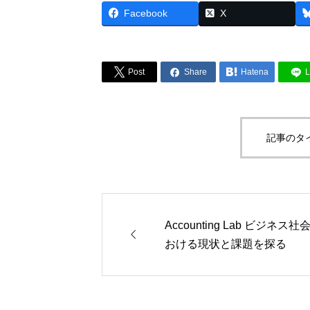
Facebook
X



Post
Share
Hatena
L
記事のタ
近
Accounting Lab ビジネス社会に

おける現状と課題を探る