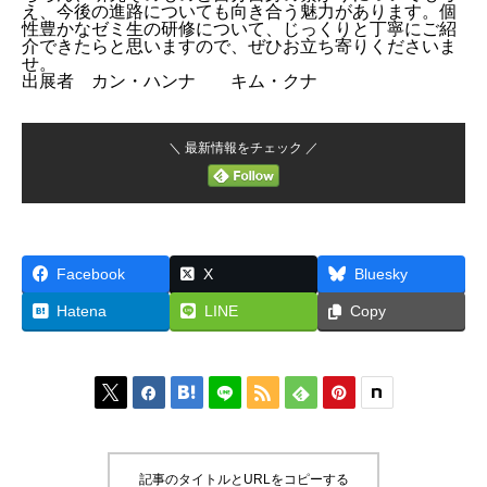
え、今後の進路についても向き合う魅力があります。個
性豊かなゼミ生の研修について、じっくりと丁寧にご紹
介できたらと思いますので、ぜひお立ち寄りくださいま
せ。
出展者 カン・ハンナ キム・クナ
＼ 最新情報をチェック ／
Facebook
X
Bluesky
Hatena
LINE
Copy






記事のタイトルとURLをコピーする